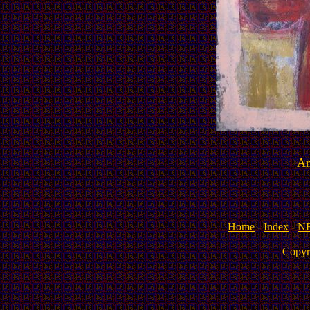
An
Home
-
Index
-
N
Copyr