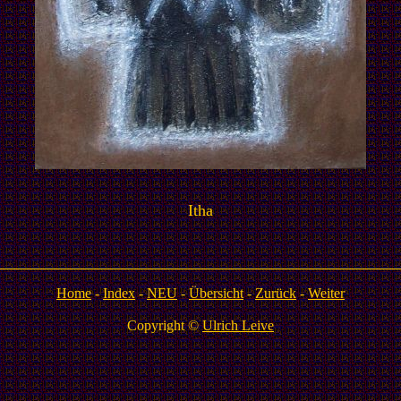
Itha
Home
-
Index
-
NEU
-
Übersicht
-
Zurück
-
Weiter
Copyright ©
Ulrich Leive