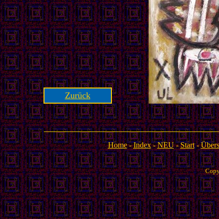
Zurück
Home
-
Index
-
NEU
-
Start
-
Übers
Copy