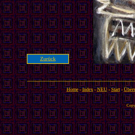
Zurück
Home
-
Index
-
NEU
-
Start
-
Übers
Copy