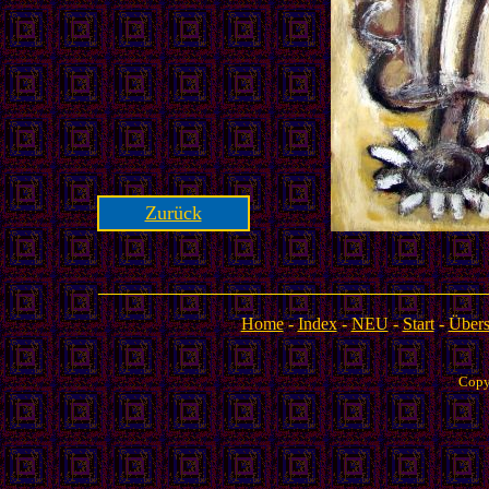
Zurück
Home
-
Index
-
NEU
-
Start
-
Übers
Copy