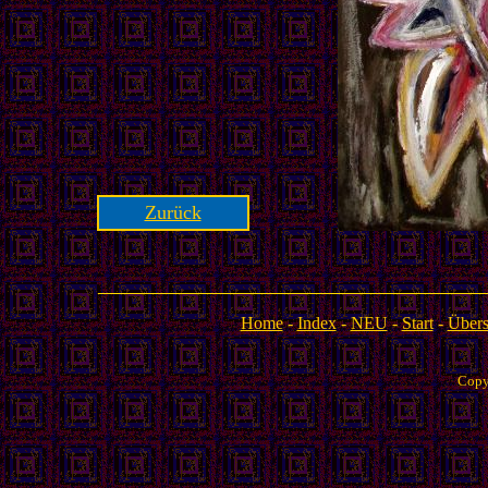
Zurück
Home
-
Index
-
NEU
-
Start
-
Übers
Copy