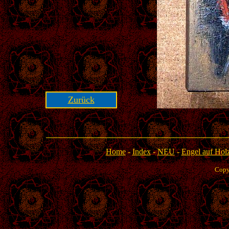
Zurück
Home
-
Index
-
NEU
-
Engel auf Holz
Copy