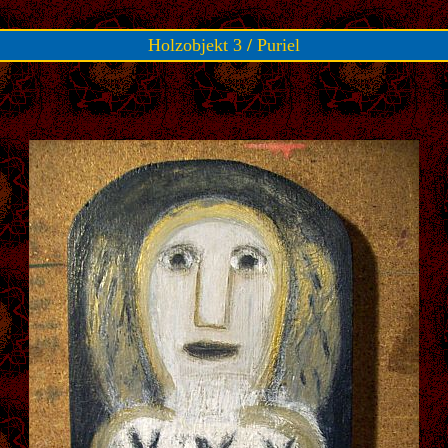
Holzobjekt 3
/
Puriel