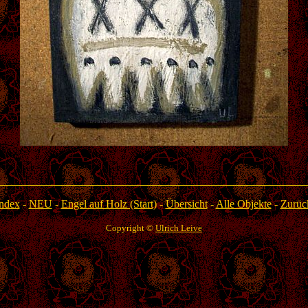
ndex
-
NEU
-
Engel auf Holz (Start)
-
Übersicht
-
Alle Objekte
-
Zurüc
Copyright ©
Ulrich Leive