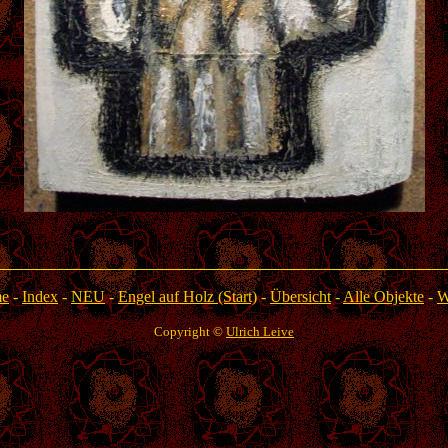
e
-
Index
-
NEU
-
Engel auf Holz (Start)
-
Übersicht
-
Alle Objekte
-
W
Copyright ©
Ulrich Leive