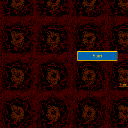
Start
Hom