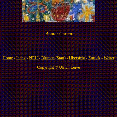
Bunter Garten
Home
-
Index
-
NEU
-
Blumen (Start)
-
Übersicht
-
Zurück
-
Weiter
Copyright ©
Ulrich Leive