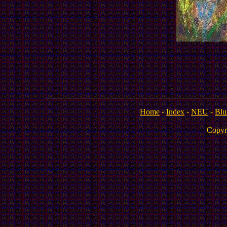
Home
-
Index
-
NEU
-
Blu
Copyr