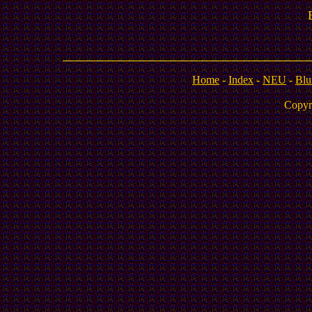
Home
-
Index
-
NEU
-
Blu
Copyr