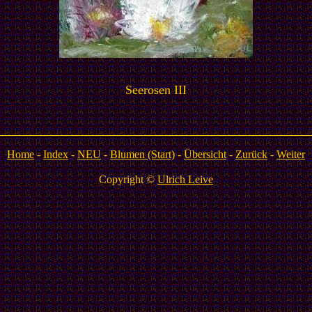
Seerosen III
Home
-
Index
-
NEU
-
Blumen (Start)
-
Übersicht
-
Zurück
-
Weiter
Copyright ©
Ulrich Leive