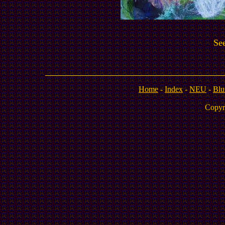
See
Home
-
Index
-
NEU
-
Blu
Copyr